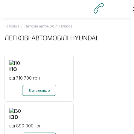
Skip
to
content
Головна
/
Легкові автомобілі Hyundai
ЛЕГКОВІ АВТОМОБІЛІ HYUNDAI
i10
від 710 700 грн
i30
від 890 000 грн