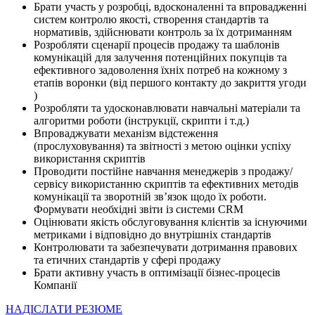
Брати участь у розробці, вдосконаленні та впровадженні
систем контролю якості, створення стандартів та
нормативів, здійснювати контроль за їх дотриманням
Розробляти сценарії процесів продажу та шаблонів
комунікацій для залучення потенційних покупців та
ефективного задоволення їхніх потреб на кожному з
етапів воронки (від першого контакту до закриття угоди
)
Розробляти та удосконавлювати навчальні матеріали та
алгоритми роботи (інструкції, скрипти і т.д.)
Впроваджувати механізм відстеження
(прослуховування) та звітності з метою оцінки успіху
використання скриптів
Проводити постійне навчання менеджерів з продажу/
сервісу використанню скриптів та ефективних методів
комунікації та зворотній зв’язок щодо їх роботи.
Формувати необхідні звіти із системи CRM
Оцінювати якість обслуговування клієнтів за існуючими
метриками і відповідно до внутрішніх стандартів
Контролювати та забезпечувати дотримання правових
та етичних стандартів у сфері продажу
Брати активну участь в оптимізації бізнес-процесів
Компанії
НАДІСЛАТИ РЕЗЮМЕ