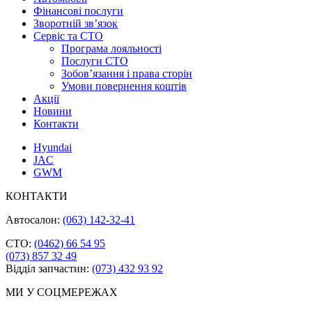
Фінансові послуги
Зворотній зв’язок
Cервіс та СТО
Програма лояльності
Послуги СТО
Зобов’язання і права сторін
Умови повернення коштів
Акції
Новини
Контакти
Hyundai
JAC
GWM
КОНТАКТИ
Автосалон:
(063) 142-32-41
СТО:
(0462) 66 54 95
(073) 857 32 49
Відділ запчастин:
(073) 432 93 92
МИ У СОЦМЕРЕЖАХ