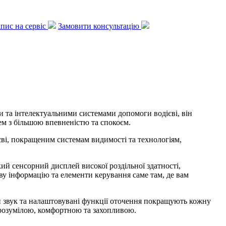
апис на сервіс
Замовити консультацію
 та інтелектуальними системами допомоги водієві, він
лем з більшою впевненістю та спокоєм.
єві, покращеним системам видимості та технологіям,
кий сенсорний дисплей високої роздільної здатності,
у інформацію та елементи керування саме там, де вам
ий звук та налаштовувані функції оточення покращують кожну
зрозумілою, комфортною та захопливою.