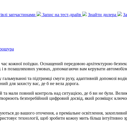
ргівлі запчастинами
Запис на тест-драйв
Знайти дилера
З
рошура
д час кожної поїздки. Оснащений передовою архітектурою безпеки
так і в позашляхових умовах, допомагаючи вам керувати автомобі
у гальмуванні та підтримці смуги руху, адаптивній допомозі воді
ий для захисту вас, де б не вела дорога.
ій та мали повний контроль над ситуацією, де б ви не були. Вели
створюють безперебійний цифровий досвід, який розміщує ключов
птуються до вашого оточення, а преміальне освітлення, захоплив
ристовує технології, щоб зробити кожну мить більш інтуїтивно 