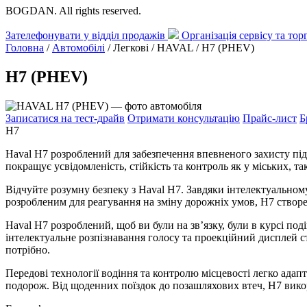
BOGDAN. All rights reserved.
Зателефонувати у відділ продажів
Організація сервісу та то
Головна
/
Автомобілі
/ Легкові / HAVAL /
H7 (PHEV)
H7 (PHEV)
Записатися на тест-драйв
Отримати консультацію
Прайс-лист
Б
H7
Haval H7 розроблений для забезпечення впевненого захисту пі
покращує усвідомленість, стійкість та контроль як у міських, 
Відчуйте розумну безпеку з Haval H7. Завдяки інтелектуальном
розробленим для реагування на зміну дорожніх умов, H7 створен
Haval H7 розроблений, щоб ви були на зв’язку, були в курсі под
інтелектуальне розпізнавання голосу та проекційний дисплей 
потрібно.
Передові технології водіння та контролю місцевості легко ада
подорож. Від щоденних поїздок до позашляхових втеч, H7 вико