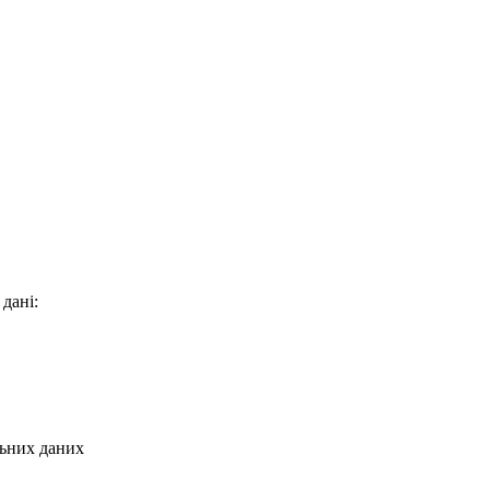
 дані:
льних даних