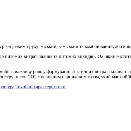
 різні режими руху: міський, заміський та комбінований, або ви
о питомих витрат палива та питомих викидів CO2, який містить
омобіля, важливу роль у формуванні фактичних витрат палива та
з конструкцією. СО2 є основним парниковим газом, який має найб
рошура
Технічні характеристики