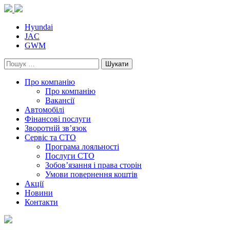
Skip
to
content
Hyundai
JAC
GWM
Пошук:
Про компанію
Про компанію
Вакансії
Автомобілі
Фінансові послуги
Зворотній зв’язок
Cервіс та СТО
Програма лояльності
Послуги СТО
Зобов’язання і права сторін
Умови повернення коштів
Акції
Новини
Контакти