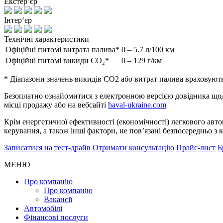
Екстер’єр
Інтер‘єр
Технічні характеристики
Офіційні питомі витрата палива*
0 – 5.7 л/100 км
Офіційні питомі викиди CO₂*
0 – 129 г/км
* Діапазони значень викидів СО2 або витрат палива враховують
Безоплатно ознайомитися з електронною версією довідника щод
місці продажу або на вебсайті
haval-ukraine.com
Крім енергетичної ефективності (економічності) легкового авт
керування, а також інші фактори, не повʼязані безпосередньо 
Записатися на тест-драйв
Отримати консультацію
Прайс-лист
Б
МЕНЮ
Про компанію
Про компанію
Вакансії
Автомобілі
Фінансові послуги