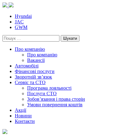
Skip
to
content
Hyundai
JAC
GWM
Пошук:
Про компанію
Про компанію
Вакансії
Автомобілі
Фінансові послуги
Зворотній зв’язок
Cервіс та СТО
Програма лояльності
Послуги СТО
Зобов’язання і права сторін
Умови повернення коштів
Акції
Новини
Контакти