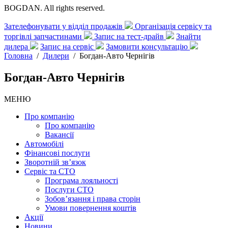
BOGDAN. All rights reserved.
Зателефонувати у відділ продажів
Організація сервісу та
торгівлі запчастинами
Запис на тест-драйв
Знайти
дилера
Запис на сервіс
Замовити консультацію
Головна
/
Дилери
/
Богдан-Авто Чернігів
Богдан-Авто Чернігів
МЕНЮ
Про компанію
Про компанію
Вакансії
Автомобілі
Фінансові послуги
Зворотній зв’язок
Cервіс та СТО
Програма лояльності
Послуги СТО
Зобов’язання і права сторін
Умови повернення коштів
Акції
Новини