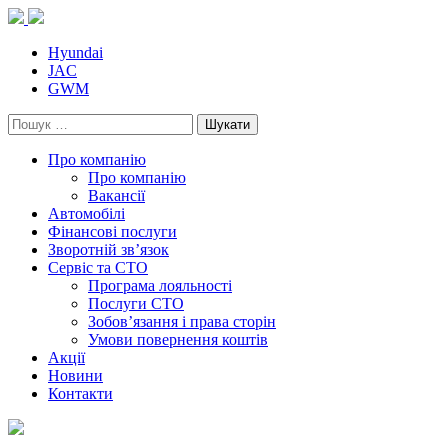
Skip
to
content
Hyundai
JAC
GWM
Пошук:
Про компанію
Про компанію
Вакансії
Автомобілі
Фінансові послуги
Зворотній зв’язок
Cервіс та СТО
Програма лояльності
Послуги СТО
Зобов’язання і права сторін
Умови повернення коштів
Акції
Новини
Контакти