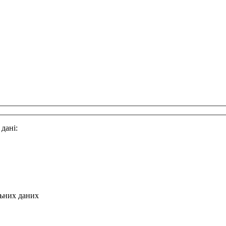
 дані:
льних даних