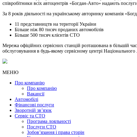
співробітники всіх автоцентрів «Богдан-Авто» надають послуги 
За 8 років діяльності на українському авторинку компанія «Бог
11 представництв на території України
Більше ніж 80 тисяч проданих автомобілів
Більше 500 тисяч клієнтів СТО
Мережа офіційних сервісних станцій розташована в більшій час
обслуговування в будь-якому сервісному центрі Національного
МЕНЮ
Про компанію
Про компанію
Вакансії
Автомобілі
Фінансові послуги
Зворотній зв’язок
Cервіс та СТО
Програма лояльності
Послуги СТО
Зобов’язання і права сторін