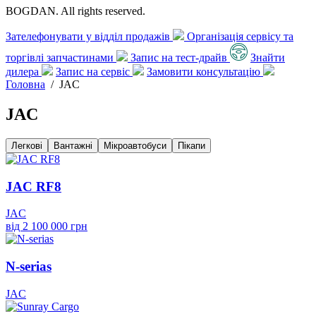
BOGDAN. All rights reserved.
Зателефонувати у відділ продажів
Організація сервісу та
торгівлі запчастинами
Запис на тест-драйв
Знайти
дилера
Запис на сервіс
Замовити консультацію
Головна
/
JAC
JAC
Легкові
Вантажні
Мікроавтобуси
Пікапи
JAC RF8
JAC
від 2 100 000 грн
N-serias
JAC