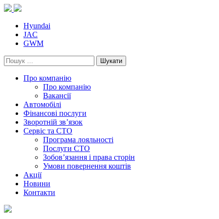
Skip
to
content
Hyundai
JAC
GWM
Пошук:
Про компанію
Про компанію
Вакансії
Автомобілі
Фінансові послуги
Зворотній зв’язок
Cервіс та СТО
Програма лояльності
Послуги СТО
Зобов’язання і права сторін
Умови повернення коштів
Акції
Новини
Контакти