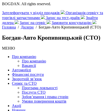
BOGDAN. All rights reserved.
Зателефонувати у відділ продажів
Організація сервісу та
торгівлі запчастинами
Запис на тест-драйв
Знайти
дилера
Запис на сервіс
Замовити консультацію
Головна
/
Дилери
/
Богдан-Авто Кропивницький (СТО)
Богдан-Авто Кропивницький (СТО)
МЕНЮ
Про компанію
Про компанію
Вакансії
Автомобілі
Фінансові послуги
Зворотній зв’язок
Cервіс та СТО
Програма лояльності
Послуги СТО
Зобов’язання і права сторін
Умови повернення коштів
Акції
Новини