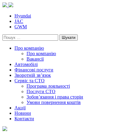
Skip
to
content
Hyundai
JAC
GWM
Пошук:
Про компанію
Про компанію
Вакансії
Автомобілі
Фінансові послуги
Зворотній зв’язок
Cервіс та СТО
Програма лояльності
Послуги СТО
Зобов’язання і права сторін
Умови повернення коштів
Акції
Новини
Контакти