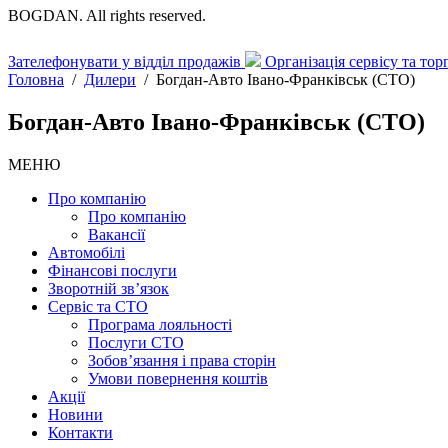
BOGDAN. All rights reserved.
Зателефонувати у відділ продажів
Організація сервісу та то
Головна
/
Дилери
/
Богдан-Авто Івано-Франківськ (СТО)
Богдан-Авто Івано-Франківськ (СТО)
МЕНЮ
Про компанію
Про компанію
Вакансії
Автомобілі
Фінансові послуги
Зворотній зв’язок
Cервіс та СТО
Програма лояльності
Послуги СТО
Зобов’язання і права сторін
Умови повернення коштів
Акції
Новини
Контакти