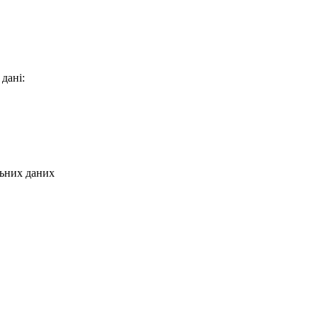
 дані:
льних даних