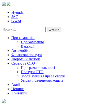
Skip
to
content
Hyundai
JAC
GWM
Пошук:
Про компанію
Про компанію
Вакансії
Автомобілі
Фінансові послуги
Зворотній зв’язок
Cервіс та СТО
Програма лояльності
Послуги СТО
Зобов’язання і права сторін
Умови повернення коштів
Акції
Новини
Контакти