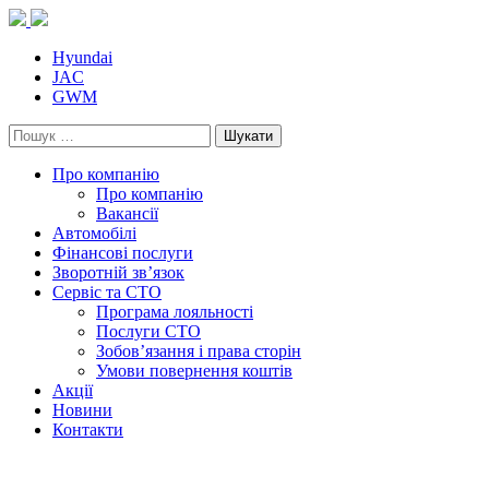
Skip
to
content
Hyundai
JAC
GWM
Пошук:
Про компанію
Про компанію
Вакансії
Автомобілі
Фінансові послуги
Зворотній зв’язок
Cервіс та СТО
Програма лояльності
Послуги СТО
Зобов’язання і права сторін
Умови повернення коштів
Акції
Новини
Контакти