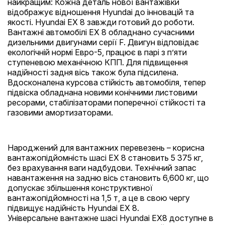
найкращим: Кожна деталь нової вантажівки
відображує відношення Hyundai до інновацій та
якості. Hyundai ЕХ 8 завжди готовий до роботи.
Вантажні автомобілі ЕХ 8 обладнано сучасними
дизельними двигунами серії F. Двигун відповідає
екологічній нормі Евро-5, працює в парі з п’яти
ступеневою механічною КПП. Для підвищення
надійності задня вісь також була підсилена.
Вдосконалена курсова стійкість автомобіля, тепер
підвіска обладнана новими конічними листовими
ресорами, стабілізаторами поперечної стійкості та
газовими амортизаторами.
Народжений для вантажних перевезень – корисна
вантажопідйомність шасі ЕХ 8 становить 5 375 кг,
без врахування ваги надбудови. Технічний запас
навантаження на задню вісь становить 6,600 кг, що
допускає збільшення конструктивної
вантажопідйомності на 1,5 т, а це в свою чергу
підвищує надійність Hyundai EX 8.
Універсальне вантажне шасі Hyundai EX8 доступне в