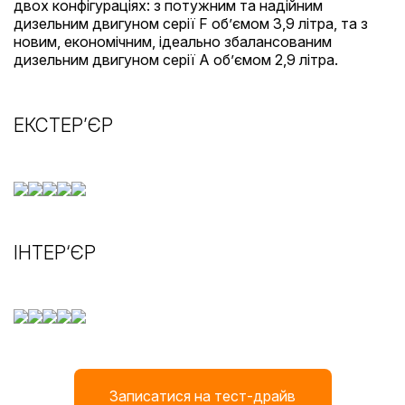
двох конфігураціях: з потужним та надійним
дизельним двигуном серії F об’ємом 3,9 літра, та з
новим, економічним, ідеально збалансованим
дизельним двигуном серії А об’ємом 2,9 літра.
ЕКСТЕР’ЄР
ІНТЕР‘ЄР
Записатися на тест-драйв