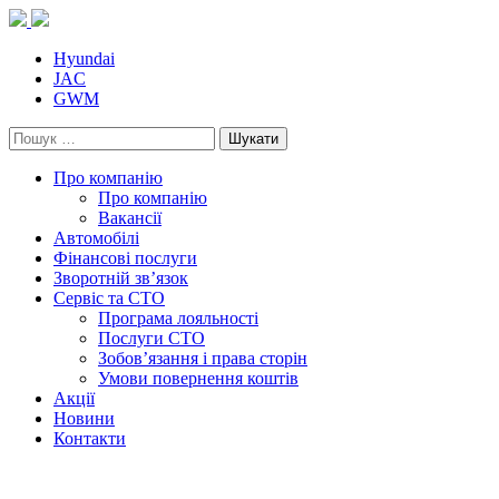
Skip
to
content
Hyundai
JAC
GWM
Пошук:
Про компанію
Про компанію
Вакансії
Автомобілі
Фінансові послуги
Зворотній зв’язок
Cервіс та СТО
Програма лояльності
Послуги СТО
Зобов’язання і права сторін
Умови повернення коштів
Акції
Новини
Контакти