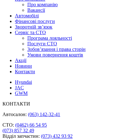
Про компанію
Вакансії
Автомобілі
Фінансові послуги
Зворотній зв’язок
Cервіс та СТО
Програма лояльності
Послуги СТО
Зобов’язання і права сторін
Умови повернення коштів
Акції
Новини
Контакти
Hyundai
JAC
GWM
КОНТАКТИ
Автосалон:
(063) 142-32-41
СТО:
(0462) 66 54 95
(073) 857 32 49
Відділ запчастин:
(073) 432 93 92