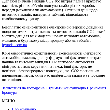
Діапазон значень викидів СО2 або витрат палива враховує
наявність різних об’ємів двигуна та/або різних коробок
передач (механічна чи автоматична). Офіційні дані щодо
питомих викидів, наведені в таблиці, відповідають
комбінованому циклу.
Безоплатно ознайомитися з електронною версією довідника
щодо питомих витрат палива та питомих викидів CO2 , який
містить дані для всіх моделей нових легкових автомобілів,
можливо в будь-якому місці продажу або на вебсайті
hyundai.com.ua
.
Крім енергетичної ефективності (економічності) легкового
автомобіля, важливу роль у формуванні фактичних витрат
палива та питомих викидів CO2 легкового автомобіля
відіграють стиль керування, а також інші фактори, не
пов’язані безпосередньо з конструкцією. CO2 є основним
парниковим газом, який має найбільший вплив на глобальне
потепління.
Записатися на тест-драйв
Отримати консультацію
Прайс-лист
Брошура
МЕНЮ
Про компанію