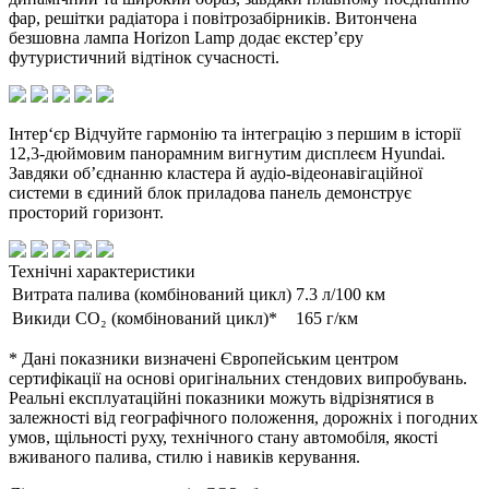
фар, решітки радіатора і повітрозабірників. Витончена
безшовна лампа Horizon Lamp додає екстер’єру
футуристичний відтінок сучасності.
Інтер‘єр
Відчуйте гармонію та інтеграцію з першим в історії
12,3-дюймовим панорамним вигнутим дисплеєм Hyundai.
Завдяки об’єднанню кластера й аудіо-відеонавігаційної
системи в єдиний блок приладова панель демонструє
просторий горизонт.
Технічні характеристики
Витрата палива (комбінований цикл)
7.3 л/100 км
Викиди CO₂ (комбінований цикл)*
165 г/км
* Дані показники визначені Європейським центром
сертифікації на основі оригінальних стендових випробувань.
Реальні експлуатаційні показники можуть відрізнятися в
залежності від географічного положення, дорожніх і погодних
умов, щільності руху, технічного стану автомобіля, якості
вживаного палива, стилю і навиків керування.