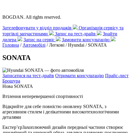
BOGDAN. All rights reserved.
Зателефонувати у відділ продажів
Організація сервісу та
торгівлі запчастинами
Запис на тест-драйв
Знайти
дилера
Запис на сервіс
Замовити консультацію
Головна
/
Автомобілі
/ Легкові / Hyundai /
SONATA
SONATA
Записатися на тест-драйв
Отримати консультацію
Прайс-лист
Брошура
Нова SONATA
Втілення неперевершеної спортивності
Відкрийте для себе повністю оновлену SONATA, з
агресивним стилем і делікатними високотехнологічними
деталями
Екстер’єр
Захоплюючий дизайн передньої частини створює
динамічний та широкий образ, завдяки плавному поєднанню