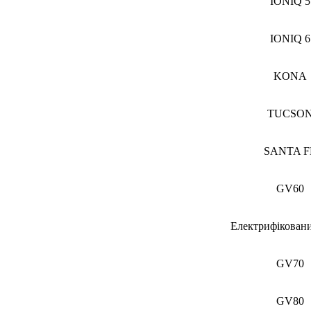
IONIQ 5
IONIQ 6
KONA
TUCSO
SANTA F
GV60
Електрифікован
GV70
GV80