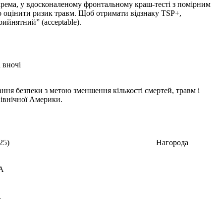
окрема, у вдосконаленому фронтальному краш-тесті з помірним
но оцінити ризик травм. Щоб отримати відзнаку TSP+,
ийнятний” (acceptable).
 вночі
вання безпеки з метою зменшення кількості смертей, травм і
Північної Америки.
25)
Нагорода
A
A