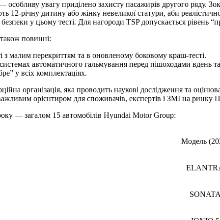
 — особливу увагу приділено захисту пасажирів другого ряду. З
ть 12-річну дитину або жінку невеликої статури, аби реалістич
езпеки у цьому тесті. Для нагороди TSP допускається рівень “пр
також повинні:
і з малим перекриттям та в оновленому боковому краш-тесті.
в системах автоматичного гальмування перед пішоходами вдень та
е” у всіх комплектаціях.
мерційна організація, яка проводить наукові дослідження та оціню
 важливим орієнтиром для споживачів, експертів і ЗМІ на ринку 
року — загалом 15 автомобілів Hyundai Motor Group:
Модель (20
ELANTR
SONAT