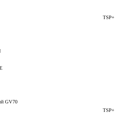
TSP+
N
E
ий GV70
TSP+