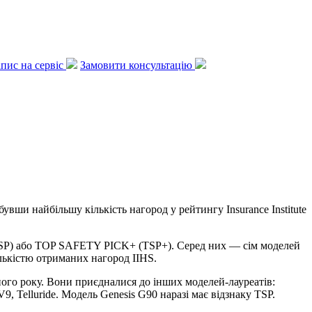
апис на сервіс
Замовити консультацію
вши найбільшу кількість нагород у рейтингу Insurance Institute
(TSP) або TOP SAFETY PICK+ (TSP+). Серед них — сім моделей
ількістю отриманих нагород IIHS.
го року. Вони приєдналися до інших моделей-лауреатів:
elluride. Модель Genesis G90 наразі має відзнаку TSP.