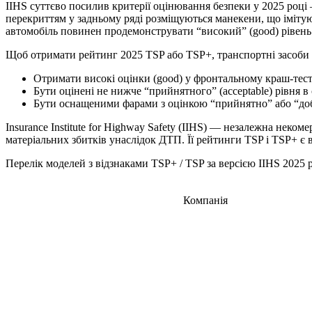
IIHS суттєво посилив критерії оцінювання безпеки у 2025 році
перекриттям у задньому ряді розміщуються манекени, що імітую
автомобіль повинен продемонструвати “високий” (good) рівень б
Щоб отримати рейтинг 2025 TSP або TSP+, транспортні засоби 
Отримати високі оцінки (good) у фронтальному краш-тест
Бути оцінені не нижче “прийнятного” (acceptable) рівня 
Бути оснащеними фарами з оцінкою “прийнятно” або “добр
Insurance Institute for Highway Safety (IIHS) — незалежна неко
матеріальних збитків унаслідок ДТП. Її рейтинги TSP і TSP+ є
Перелік моделей з відзнаками TSP+ / TSP за версією IIHS 2025 
Компанія