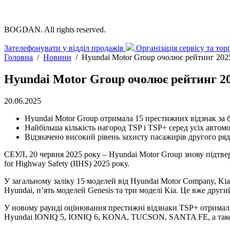
BOGDAN. All rights reserved.
Зателефонувати у відділ продажів
Організація сервісу та то
Головна
/
Новини
/
Hyundai Motor Group очолює рейтинг 2025
Hyundai Motor Group очолює рейтинг 20
20.06.2025
Hyundai Motor Group отримала 15 престижних відзнак за бе
Найбільша кількість нагород TSP і TSP+ серед усіх автом
Відзначено високий рівень захисту пасажирів другого ряд
СЕУЛ, 20 червня 2025 року – Hyundai Motor Group знову підтвер
for Highway Safety (IIHS) 2025 року.
У загальному заліку 15 моделей від Hyundai Motor Company, K
Hyundai, п’ять моделей Genesis та три моделі Kia. Це вже други
У новому раунді оцінювання престижні відзнаки TSP+ отримал
Hyundai IONIQ 5, IONIQ 6, KONA, TUCSON, SANTA FE, а також 