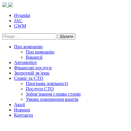
Skip
to
content
Hyundai
JAC
GWM
Пошук:
Про компанію
Про компанію
Вакансії
Автомобілі
Фінансові послуги
Зворотній зв’язок
Cервіс та СТО
Програма лояльності
Послуги СТО
Зобов’язання і права сторін
Умови повернення коштів
Акції
Новини
Контакти