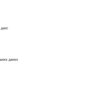
 дані:
льних даних