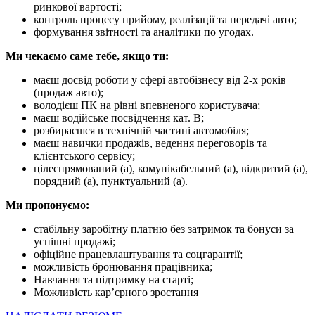
ринкової вартості;
контроль процесу прийому, реалізації та передачі авто;
формування звітності та аналітики по угодах.
Ми чекаємо саме тебе, якщо ти:
маєш досвід роботи у сфері автобізнесу від 2-х років
(продаж авто);
володієш ПК на рівні впевненого користувача;
маєш водійське посвідчення кат. В;
розбираєшся в технічній частині автомобіля;
маєш навички продажів, ведення переговорів та
клієнтського сервісу;
цілеспрямований (а), комунікабельний (а), відкритий (а),
порядний (а), пунктуальний (а).
Ми пропонуємо:
стабільну заробітну платню без затримок та бонуси за
успішні продажі;
офіційне працевлаштування та соцгарантії;
можливість бронювання працівника;
Навчання та підтримку на старті;
Можливість кар’єрного зростання