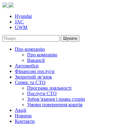
Skip
to
content
Hyundai
JAC
GWM
Пошук:
Про компанію
Про компанію
Вакансії
Автомобілі
Фінансові послуги
Зворотній зв’язок
Cервіс та СТО
Програма лояльності
Послуги СТО
Зобов’язання і права сторін
Умови повернення коштів
Акції
Новини
Контакти