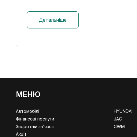
МЕНЮ
Автомобілі
HYUNDAI
Фінансові послуги
JAC
Зворотній зв’язок
GWM
Акції